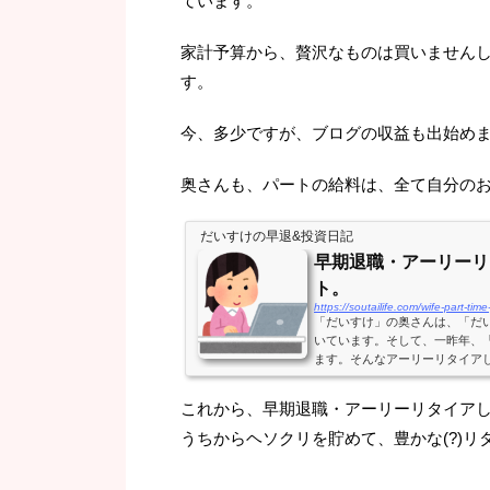
ています。
家計予算から、贅沢なものは買いません
す。
今、多少ですが、ブログの収益も出始め
奥さんも、パートの給料は、全て自分の
だいすけの早退&投資日記
早期退職・アーリーリ
ト。
https://soutailife.com/wife-part-time
「だいすけ」の奥さんは、「だ
いています。そして、一昨年、
ます。そんなアーリーリタイア
リット、デメリットは？メリッ
と、殆どの時間を夫婦で過ごす
これから、早期退職・アーリーリタイア
良い夫婦を除いて)お互い、息
に出る事で、「だいすけ」も昼
うちからヘソクリを貯めて、豊かな(?)リ
方が気分的に楽だと言ってい...