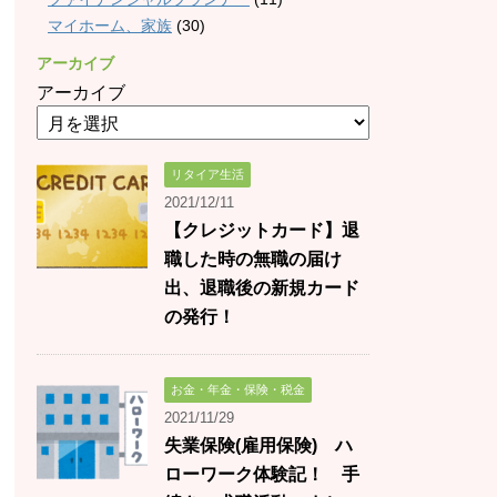
マイホーム、家族
(30)
アーカイブ
アーカイブ
リタイア生活
2021/12/11
【クレジットカード】退
職した時の無職の届け
出、退職後の新規カード
の発行！
お金・年金・保険・税金
2021/11/29
失業保険(雇用保険) ハ
ローワーク体験記！ 手