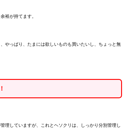
す。これなら、坂道の多い「だいすけ」の町
も余裕が持てます。
も、やっぱり、たまには欲しいものも買いたいし、ちょっと無
！
が管理していますが、これとヘソクリは、しっかり分別管理し