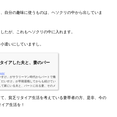
し、自分の趣味に使うものは、ヘソクリの中から出していま
ましたが、これもヘソクリの中に入れます。
お小遣いにしていますし。
タイアした夫と、妻のパー
-job/
いすけ」がサラリーマン時代からパートで働
「だいすけ」が早期退職してからも続けてい
して家にいる夫と、パートに出る妻、そのメ
トお互い、気分的に楽。2人とも家にいる
ことになります。そうなると、(よほど仲の
して、貧乏リタイア生活を考えている妻帯者の方、是非、今の
が詰まる事もあるでしょう。奥さんがパート
間、好き勝手に出来ますし、奥さんも、その
タイア生活を！