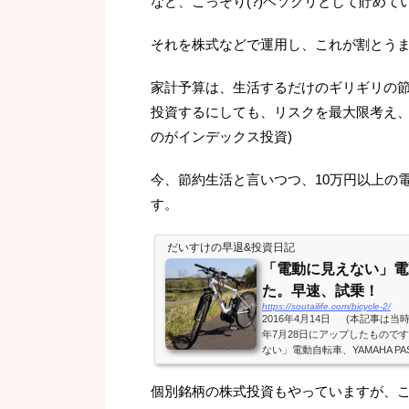
など、こっそり(?)ヘソクリとして貯めて
それを株式などで運用し、これが割とう
家計予算は、生活するだけのギリギリの
投資するにしても、リスクを最大限考え、
のがインデックス投資)
今、節約生活と言いつつ、10万円以上の
す。
だいすけの早退&投資日記
「電動に見えない」電
た。早速、試乗！
https://soutailife.com/bicycle-2/
2016年4月14日 (本記事は
年7月28日にアップしたものです
ない」電動自転車、YAMAHA PA
が、ようやく届きました。さっ
した。スタート時、軽くペダル
個別銘柄の株式投資もやっていますが、
いぐらいです。急な坂道も走っ