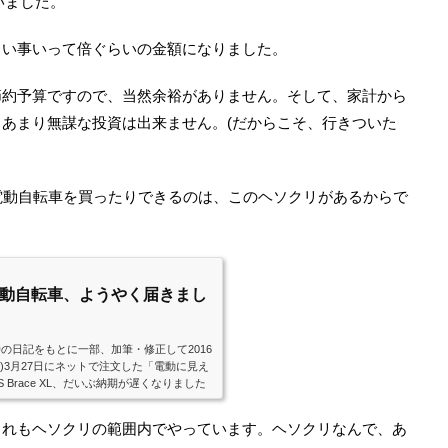
いました。
まい事いって倍ぐらいの金額になりました。
節約予算ですので、当然余裕がありません。そして、家計から
あまり無謀な投資は出来ません。(だからこそ、行きついた
電動自転車を買ったりできるのは、このヘソクリがあるからで
動自転車、ようやく届きまし
当時の日記をもとに一部、加筆・修正して2016
)3月27日にネットで注文した「電動に見え
S Brace XL、だいぶ納期が遅くなりました
そく試乗をかねて、サイクリングに出かけま
を踏んだだけで、ぐっと加速、慣れないと怖
これもヘソクリの範囲内でやっています。ヘソクリなんで、あ
てみましたが、確かに楽です、ぜんぜん楽、