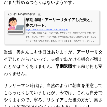
だまだ辞めるつもりはないようです。
だいすけの早退&投資日記
早期退職・アーリーリタイアした夫と、
妻のパート。
https://soutailife.com/wife-part-time-job/
「だいすけ」の奥さんは、「だいすけ」がサラリーマン時代からパートで働いてい
ます。そして、一昨年、「だいすけ」が早期退職してからも続けています。そんな
アーリーリタイアして家にいる夫と、パートに出る妻、そのメリット、デメリット
は？メリットお互い、気分的に楽。2人とも家にいると、殆どの時間を夫婦で過ごす
ことになります。そうなると、(よほど仲の良い夫婦を除いて)お互い、息が詰まる事
当然、奥さんにも休日はありますが、
アーリーリタ
もあるでしょう。奥さんがパートに出る事で、「だいすけ」も昼間、好き勝手に出
来ますし、奥さんも、その方が気分的に楽だと言ってい...
イア
したからといって、夫婦で出かける機会が増え
たとかは全くありません。
早期退職
する前と何も変
わりません。
サラリーマン時代は、当然のように朝食を用意して
もらったりしていましたが、今では、これも自分で
やりますので、寧ろ、リタイアした後の方が、奥さ