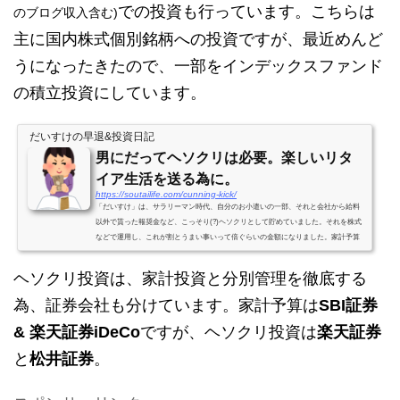
での投資も行っています。こちらは
のブログ収入含む)
TOPIX連動型上場投資信託...
主に国内株式個別銘柄への投資ですが、最近めんど
うになったきたので、一部をインデックスファンド
の積立投資にしています。
だいすけの早退&投資日記
男にだってヘソクリは必要。楽しいリタ
イア生活を送る為に。
https://soutailife.com/cunning-kick/
「だいすけ」は、サラリーマン時代、自分のお小遣いの一部、それと会社から給料
以外で貰った報奨金など、こっそり(?)ヘソクリとして貯めていました。それを株式
などで運用し、これが割とうまい事いって倍ぐらいの金額になりました。家計予算
は、生活するだけのギリギリの節約予算ですので、当然余裕がありません。そし
て、家計から投資するにしても、リスクを最大限考え、あまり無謀な投資は出来ま
ヘソクリ投資は、家計投資と分別管理を徹底する
せん。(だからこそ、行きついたのがインデックス投資)今、節約生活と言いつつ、10
万円以上の電動自転車を買ったりできるのは、このヘソク...
為、証券会社も分けています。家計予算は
SBI証券
& 楽天証券iDeCo
ですが、ヘソクリ投資は
楽天証券
と
松井証券
。