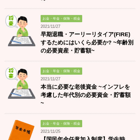
お金・年金・保険・税金
2021/11/27
早期退職・アーリーリタイア(FIRE)
するためにはいくら必要か? ~年齢別
の必要資産・貯蓄額~
お金・年金・保険・税金
2021/11/27
本当に必要な老後資金 ~インフレを
考慮した年代別の必要資金・貯蓄額
~
お金・年金・保険・税金
2021/11/25
【国民年金任意加入制度】学生時