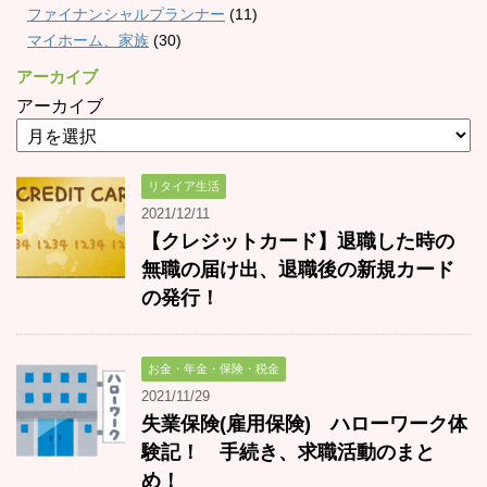
ファイナンシャルプランナー
(11)
マイホーム、家族
(30)
アーカイブ
アーカイブ
リタイア生活
2021/12/11
【クレジットカード】退職した時の
無職の届け出、退職後の新規カード
の発行！
お金・年金・保険・税金
2021/11/29
失業保険(雇用保険) ハローワーク体
験記！ 手続き、求職活動のまと
め！