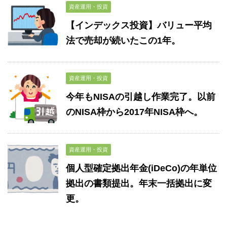
資産運用・投資
【インデックス投資】バリュー平均
法で売却が続いたこの1年。
資産運用・投資
今年もNISAの引越し作業完了。以前
のNISA枠から2017年NISA枠へ。
資産運用・投資
個人型確定拠出年金(iDeCo)の年単位
拠出の書類提出。年末一括拠出に変
更。