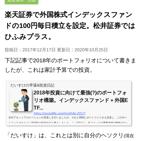
楽天証券で外国株式インデックスファン
ドの100円毎日積立を設定。松井証券では
ひふみプラス。
投稿日：2017年12月17日 更新日：
2020年10月25日
下記記事で2018年のポートフォリオについて書きま
したが、これは家計予算での投資。
だいすけの早退&投資日記
2018年投資に向けて最強(?)のポートフォ
リオ構築。インデックスファンド + 外国E
TF...
https://soutailife.com/portfolio-2017/
先日アセットアロケーションの見直しを行いましたが、それと同時にポートフォリオも見直し、このポー
トフォリオをもとに2018年の投資を行う事としました。ここ1年以上、各ファンドの運用成績の解析を行っ
てきましたが、その成果を発揮する時、これぞ最強のポートフォリオと信じて作った自信作。尚、「だい
「だいすけ」は、これとは別に自分のヘソクリ
すけ」は楽天証券の個人型確定拠出年金(iDeCo)に加入していますので、そこでの商品選択の制約を受けた
(現在
うえでのポートフォリオとなります。2018年に向けたポートフォリオの見直し内数字は信託報酬国内株式