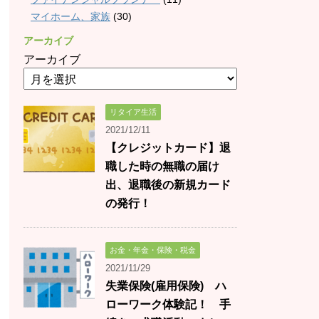
マイホーム、家族
(30)
アーカイブ
アーカイブ
リタイア生活
2021/12/11
【クレジットカード】退
職した時の無職の届け
出、退職後の新規カード
の発行！
お金・年金・保険・税金
2021/11/29
失業保険(雇用保険) ハ
ローワーク体験記！ 手