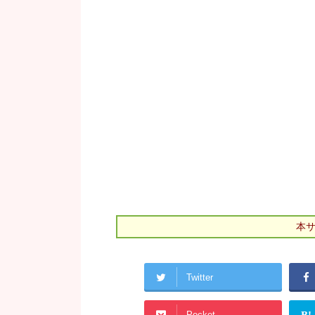
本
Twitter
Pocket
B!