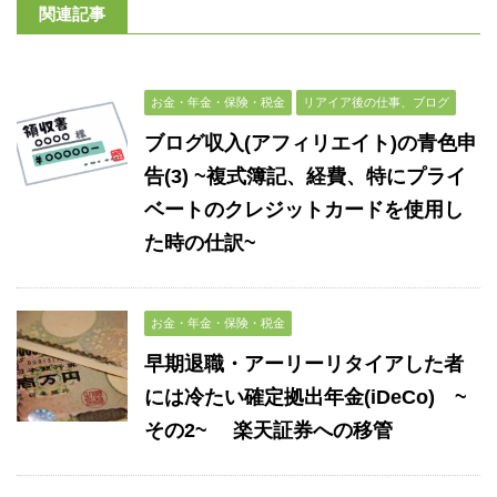
関連記事
お金・年金・保険・税金
リアイア後の仕事、ブログ
ブログ収入(アフィリエイト)の青色申
告(3) ~複式簿記、経費、特にプライ
ベートのクレジットカードを使用し
た時の仕訳~
お金・年金・保険・税金
早期退職・アーリーリタイアした者
には冷たい確定拠出年金(iDeCo) ~
その2~ 楽天証券への移管