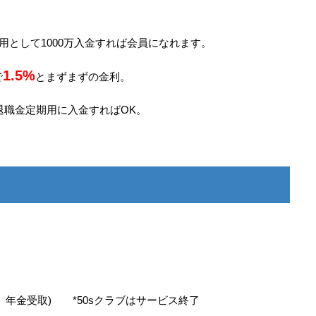
定期用として1000万入金すれば会員になれます。
1.5%
で
とまずまずの金利。
れも退職金定期用に入金すればOK。
ン借入、年金受取) *50sクラブはサービス終了