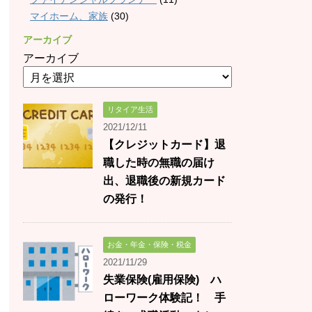
マイホーム、家族
(30)
アーカイブ
アーカイブ
リタイア生活
2021/12/11
【クレジットカード】退
職した時の無職の届け
出、退職後の新規カード
の発行！
お金・年金・保険・税金
2021/11/29
失業保険(雇用保険) ハ
ローワーク体験記！ 手