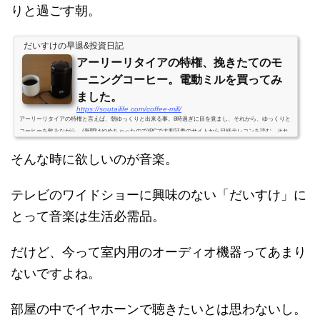
りと過ごす朝。
だいすけの早退&投資日記
アーリーリタイアの特権、挽きたてのモ
ーニングコーヒー。電動ミルを買ってみ
ました。
https://soutailife.com/coffee-mill/
アーリーリタイアの特権と言えば、朝ゆっくりと出来る事。8時過ぎに目を覚まし、それから、ゆっくりと
コーヒーを飲みながら、(新聞はやめちゃったので)PCで大和証券のサイトから日経テレコンを読む、それ
が毎朝の日課。今まではお店で挽いたコーヒーを買っていたのですが、どうしても日にちが経つと香りが
そんな時に欲しいのが音楽。
無くってしまいます。折角、時間がある事だし、ここはコーヒーミルでも買って挽きたてのコーヒーを楽
しむか、と思い立って数日前にアマゾンで購入。買ったのは、Kalita 電動コーヒーミル CM-50というや
つ。(2,827円)特に理由はなく...
テレビのワイドショーに興味のない「だいすけ」に
とって音楽は生活必需品。
だけど、今って室内用のオーディオ機器ってあまり
ないですよね。
部屋の中でイヤホーンで聴きたいとは思わないし。