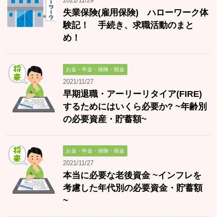
2021/11/29
失業保険(雇用保険) ハローワーク体
験記！ 手続き、求職活動のまと
め！
お金・年金・保険・税金
2021/11/27
早期退職・アーリーリタイア(FIRE)
するためにはいくら必要か? ~年齢別
の必要資産・貯蓄額~
お金・年金・保険・税金
2021/11/27
本当に必要な老後資金 ~インフレを
考慮した年代別の必要資金・貯蓄額
~