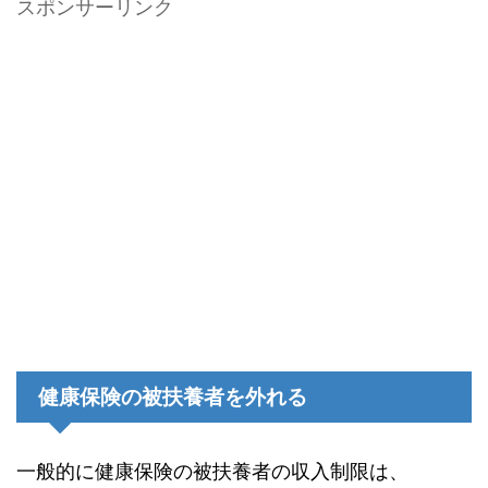
スポンサーリンク
保険証の返却手続き市区町村役場に行って、今まで持っていた国民健康保険証を返
却します。持参するのは、返却する国民健康保険証、新...
健康保険の被扶養者を外れる
一般的に健康保険の被扶養者の収入制限は、