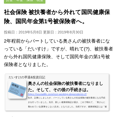
社会保険 被扶養者から外れて国民健康保
険、国民年金第1号被保険者へ。
投稿日：2019年5月8日 更新日：
2019年8月30日
2年程前からパートしている奥さんの被扶養者にな
っている「だいすけ」ですが、晴れて(?)、被扶養者
から外れ国民健康保険、そして国民年金の第1号被
保険者となりました。
だいすけの早退&投資日記
奥さんの社会保険の被扶養者になりまし
た。そして、その後の手続きは。
https://soutailife.com/non-working-dependents-2/
先月、記事にしましたが、パートしている奥さんの社会保険の被扶養者になる手続
きを行っていました。先日、新しい健康保険証が届き、これで晴れて、「奥さんに
養われている(家事をしない)主夫」となりました。当然ですが、健康保険証には「被
扶養者」と、でかでかと書かれています。病院に行くとき、ちょっと恥ずかしいか
な。。。で、被扶養者になった時の手続きをまとめます。市区町村役場で国民健康