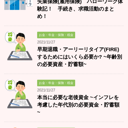
失業保険(雇用保険) ハローワーク体
験記！ 手続き、求職活動のまと
め！
お金・年金・保険・税金
2021/11/27
早期退職・アーリーリタイア(FIRE)
するためにはいくら必要か? ~年齢別
の必要資産・貯蓄額~
お金・年金・保険・税金
2021/11/27
本当に必要な老後資金 ~インフレを
考慮した年代別の必要資金・貯蓄額
~