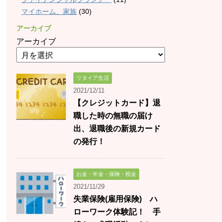
マイホーム、家族
(30)
アーカイブ
アーカイブ
リタイア生活
2021/12/11
【クレジットカード】退
職した時の無職の届け
出、退職後の新規カード
の発行！
お金・年金・保険・税金
2021/11/29
失業保険(雇用保険) ハ
ローワーク体験記！ 手