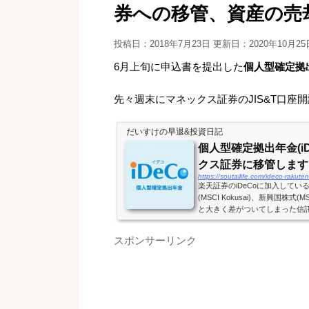
券への移管、資産の売
投稿日：2018年7月23日 更新日：
2020年10月25
6月上旬に申込書を提出した
個人型確定拠出年
先々週末にマネックス証券のJIS&T口座
だいすけの早退&投資日記
個人型確定拠出年金(i
クス証券に移管します
https://soutailife.com/ideco-rakut
楽天証券のiDeCoに加入してい
(MSCI Kokusai)、新興国株式(
と大きく差がついてしまった信
は、気持ちよく投資が出来ない。
AXIS Slimをラインアップ
スポンサーリンク
た。楽天証券iDeCoも、楽天
ローバルバランスファンドに魅
ど、自分のポートフォ...