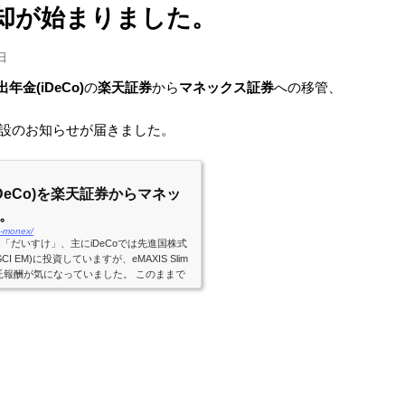
却が始まりました。
日
金(iDeCo)
の
楽天証券
から
マネックス証券
への移管、
開設のお知らせが届きました。
DeCo)を楽天証券からマネッ
。
en-monex/
る「だいすけ」、主にiDeCoでは先進国株式
MSCI EM)に投資していますが、eMAXIS Slim
託報酬が気になっていました。 このままで
 これ以上待てないという事で、ついにeM
しているマネックス証券に移管する事に決めまし
バンガードファンドやセゾン・バンガード・グ
力を感じる方には良いプランなんだろうけ