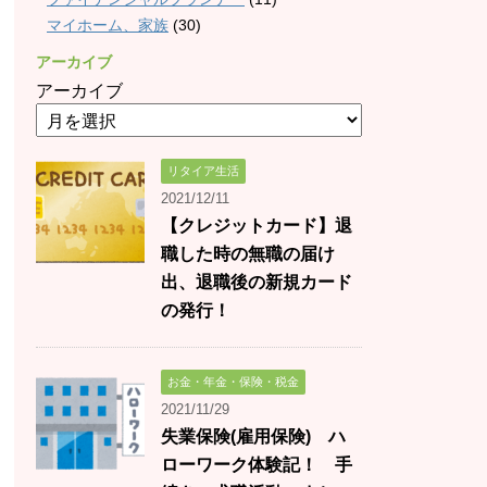
マイホーム、家族
(30)
アーカイブ
アーカイブ
リタイア生活
2021/12/11
【クレジットカード】退
職した時の無職の届け
出、退職後の新規カード
の発行！
お金・年金・保険・税金
2021/11/29
失業保険(雇用保険) ハ
ローワーク体験記！ 手